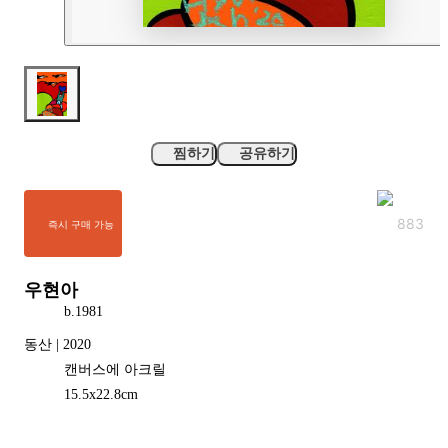
찜하기
공유하기
883
즉시 구매 가능
우현아
b.
1981
동산 | 2020
캔버스에 아크릴
15.5
x
22.8
cm