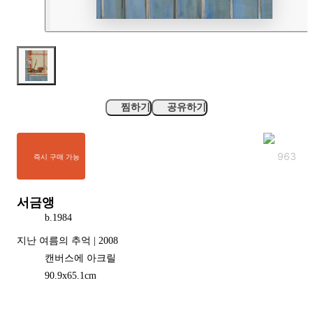
찜하기
공유하기
963
즉시 구매 가능
서금앵
b.
1984
지난 여름의 추억 | 2008
캔버스에 아크릴
90.9
x
65.1
cm