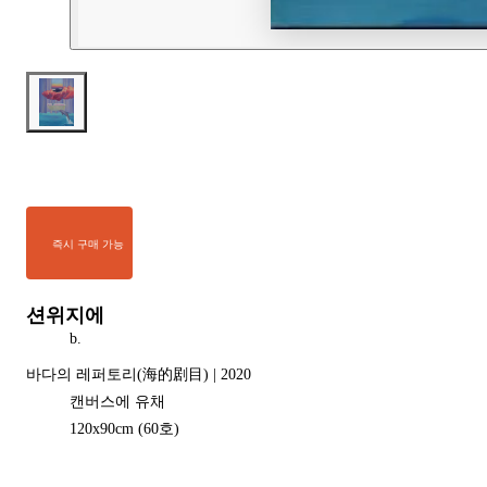
즉시 구매 가능
션위지에
b.
바다의 레퍼토리(海的剧目) | 2020
캔버스에 유채
120
x
90
cm
(60호)