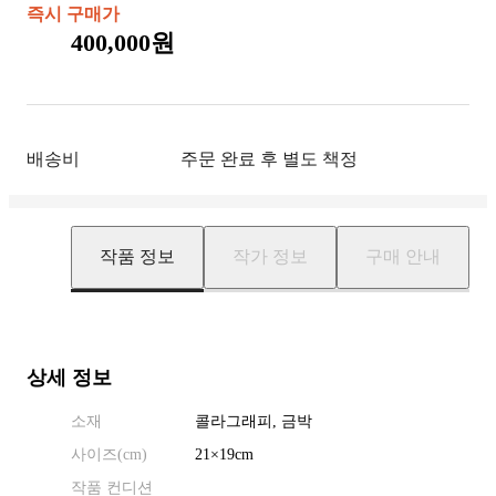
즉시 구매가
400,000원
배송비
주문 완료 후 별도 책정
작품 정보
작가 정보
구매 안내
상세 정보
소재
콜라그래피, 금박
사이즈(
cm
)
21
×
19
cm
작품 컨디션