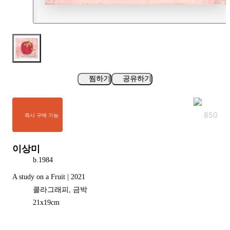
찜하기
공유하기
850
즉시 구매 가능
이상미
b.
1984
A study on a Fruit | 2021
콜라그래피, 금박
21
x
19
cm