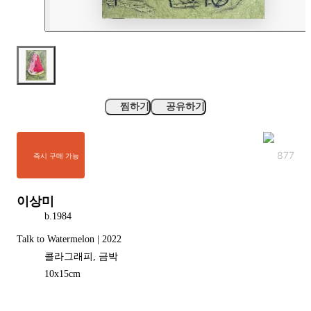
찜하기
공유하기
877
즉시 구매 가능
이상미
b.
1984
Talk to Watermelon | 2022
콜라그래피, 금박
10
x
15
cm