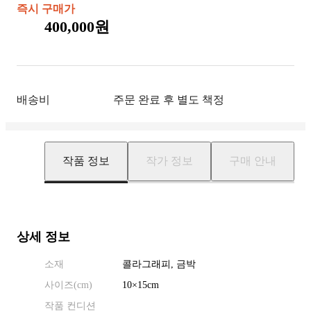
즉시 구매가
400,000원
배송비
주문 완료 후 별도 책정
작품 정보
작가 정보
구매 안내
상세 정보
소재
콜라그래피, 금박
사이즈(
cm
)
10
×
15
cm
작품 컨디션