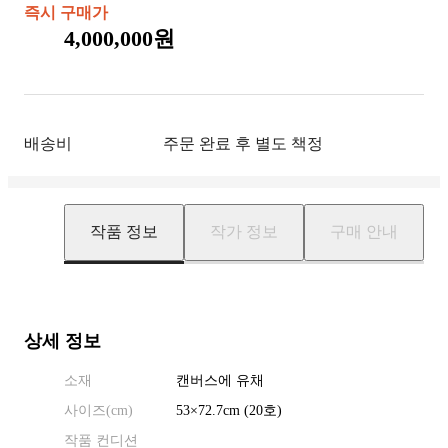
즉시 구매가
4,000,000원
배송비
주문 완료 후 별도 책정
작품 정보
작가 정보
구매 안내
상세 정보
소재
캔버스에 유채
사이즈(
cm
)
53
×
72.7
cm
(20호)
작품 컨디션