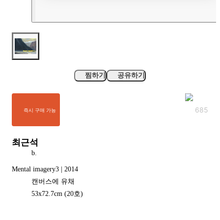
찜하기
공유하기
685
즉시 구매 가능
최근석
b.
Mental imagery3 | 2014
캔버스에 유채
53
x
72.7
cm
(20호)