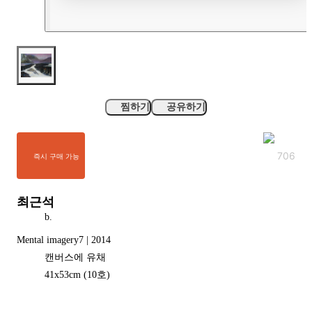
찜하기
공유하기
706
즉시 구매 가능
최근석
b.
Mental imagery7 | 2014
캔버스에 유채
41
x
53
cm
(10호)