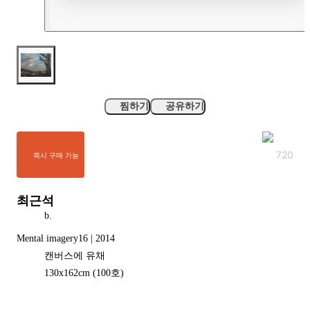
찜하기
공유하기
720
즉시 구매 가능
최근석
b.
Mental imagery16 | 2014
캔버스에 유채
130
x
162
cm
(100호)