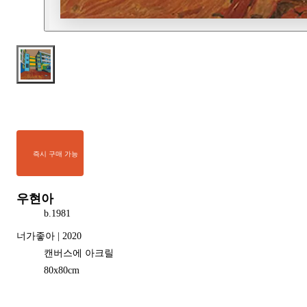
즉시 구매 가능
우현아
b.
1981
너가좋아 | 2020
캔버스에 아크릴
80
x
80
cm